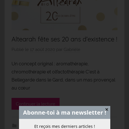
Altearah fête ses 20 ans d’existence !
Publié le
17 août 2020
par
Gabrièle
Un concept original : aromathérapie,
chromothérapie et olfactothérapie C’est à
Bellegarde dans le Gard, dans un mas provençal
au cœur
Continuer la lecture
✕
Abonne-toi à ma newsletter !
Bien-être
Et reçois mes derniers articles !