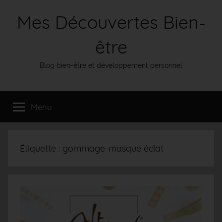
Aller
Mes Découvertes Bien-
au
contenu
être
Blog bien-être et développement personnel
Menu
Étiquette :
gommage-masque éclat