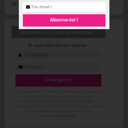
Laisser un commentaire
Abonne-toi à ma newsletter !
Et reçois mes derniers articles !
En appuyant sur "C'est parti", tu acceptes de recevoir
mes articles de blog et tu affirmes avoir pris
connaissance de ma politique de confidentialité. Tu
peux te désincrire à tout moment en envoyant un mail
à contact@mesdecouvertesbienetre.com
Powered by Optin Cat