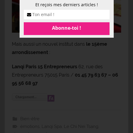
Et reçois mes derniers articles !
Mais aussi un nouvel institut dans
le 15ème
arrondissement
:
Lanqi Paris 15 Entrepreneurs
62, rue des
Entrepreneurs 75015 Paris /
01 45 79 63 67 – 06
95 56 68 97
Bien-être
émotions
,
Lanqi Spa
,
Le Chi Nei Tsang
,