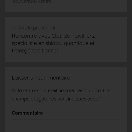
réouverture
,
ventre
Article précédent
Navigation
Rencontre avec Clotilde Poivilliers,
de
spécialiste en shiatsu quantique et
l’article
transgénérationnel
Laisser un commentaire
Votre adresse e-mail ne sera pas publiée.
Les
champs obligatoires sont indiqués avec
*
Commentaire