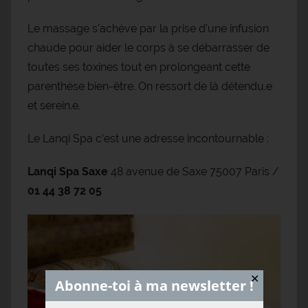
Le massage s’achève par la prise d’une infusion
chaude pour aider le corps à se débarrasser de
toutes ses toxines tout en prolongeant cette
parenthèse bien-être. On ressort de là détendu.e
et serein.e.
Le Lanqi Spa c’est une adresse incontournable :
Lanqi Spa Saxe
48 avenue de Saxe 75007 Paris /
01 44 38 72 05
✕
Abonne-toi à ma newsletter !