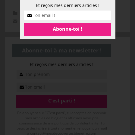
Et reçois mes derniers articles !
Développement personnel
Laisser un commentaire
Abonne-toi à ma newsletter !
Et reçois mes derniers articles !
En appuyant sur "C'est parti", tu acceptes de recevoir
mes articles de blog et tu affirmes avoir pris
connaissance de ma politique de confidentialité. Tu
peux te désincrire à tout moment en envoyant un mail
à contact@mesdecouvertesbienetre.com